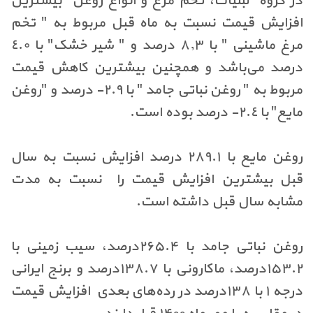
در گروه "لبنیات، تخم مرغ و انواع روغن" بیشترین
افزایش قیمت نسبت به ماه قبل مربوط به " تخم
مرغ ماشینی " با ٨,٣ درصد و " شیر خشک" با ٤.٠
درصد می‌باشد و همچنین بیشترین کاهش قیمت
مربوط به " روغن نباتی جامد " با ٢.٩- درصد و "روغن
مایع" با ٢.٤- درصد بوده است
.
روغن مایع با ۲۸۹.۱ درصد افزایش نسبت به سال
قبل بیشترین افزایش قیمت را نسبت به مدت
مشابه سال قبل داشته است
.
روغن نباتی جامد با ۲۶۵.۴درصد، سیب زمینی با
۱۵۳.۲درصد، ماکارونی با ۱۳۸.۷درصد و برنج ایرانی
درجه ۱ با ۱۳۸درصد در رده‌های بعدی افزایش قیمت