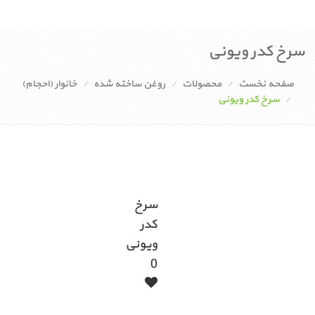
سرخ کدر ویونی
صفحه نخست
محصولات
روغن ساخته شده
خانوار (احجام)
سرخ کدر ویونی
سرخ
نقد
درج
نظرات
مشخصات
مشخصات
محصولات
کدر
و
نظر
کلی
فنی
مشابه
کاربران
بررسی
ویونی
0