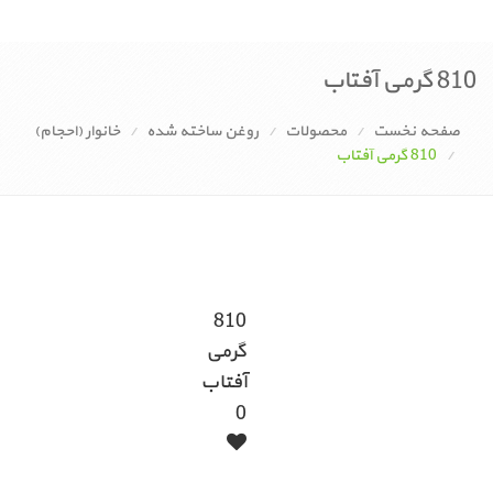
810 گرمی آفتاب
صفحه نخست
محصولات
روغن ساخته شده
خانوار (احجام)
810 گرمی آفتاب
810
نقد
درج
نظرات
مشخصات
مشخصات
محصولات
گرمی
و
نظر
کلی
فنی
مشابه
کاربران
بررسی
آفتاب
0