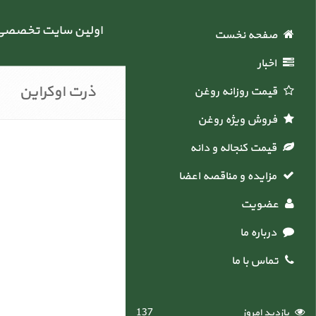
اولین سایت تخصصی خ
صفحه نخست
اخبار
ذرت اوکراین
قیمت روزانه روغن
فروش ویژه روغن
قیمت کنجاله و دانه
نقد
درج
نظرات
مشخصات
مشخصات
محصولات
و
نظر
کلی
فنی
مشابه
کاربران
مزایده و مناقصه اعضاء
بررسی
عضویت
درباره ما
تماس با ما
بازدید امروز
137