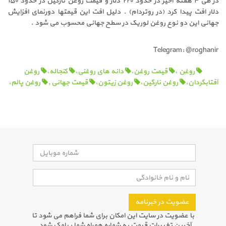
در طی ۴ هفته اخیر در حدود ۲۲۰ دلار و قیمت روغن نارگیل در حدود ۱۵۰
دلار افت پیدا کرد (در روتردام) . دلیل افت این قیمتها دورنمای افزایش
جهانی این دو نوع روغن لوریک در سطح جهانی محسوب می شود .
Telegram: @roghanir
روغن ،
قیمت روغن،
دانه های روغنی،
کنجاله،
روغن
آفتابگردان،
روغن نارگین،
روغن زیتون،
قیمت جهانی ,
روغن پالم،
عضویت در خبرنامه
با عضویت در سایت این امکان برای شما فراهم می شود تا
آخرین تغییرات قیمت به شماره همراه شما پیامک شود .