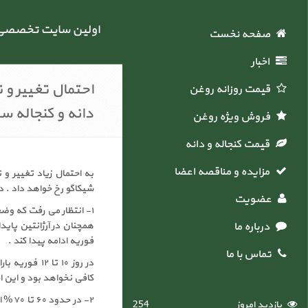
اولین سایت تخصصی خ
صفحه نخست
اخبار
احتمال تغییر و
قیمت روزانه روغن
دانه و کنجاله سو
فروش ویژه روغن
قیمت کنجاله و دانه
مزایده و مناقصه اعضاء
به احتمال زیاد تغییر و
شیکاگو رخ خواهد داد . د
عضویت
۱- انتظار می رفت که وض
درباره ما
فوریه ادامه پیدا کند .
تماس با ما
در روز ۱۰ تا
کافی نخواهد بود و این احتمال نیز وجود 
۲- د
بازدید امروز
254