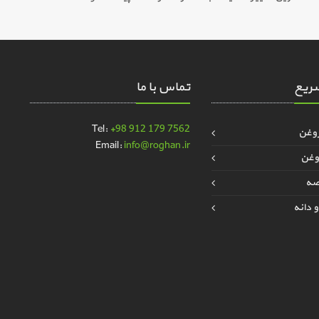
ریع
تماس با ما
Tel:
+98 912 179 7562
روغن
Email:
info@roghan.ir
وغن
قصه
 دانه