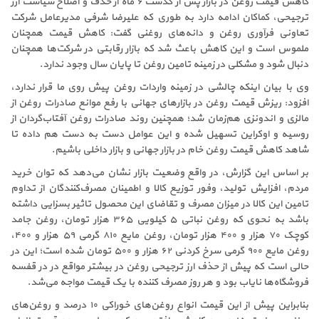
کاهش قیمت روغن در بازار پس از گذشت ۶ ماه از حذف و اصلاح سیاست ارز
ترجیحی، کماکان ادامه دارد به طوری که علیرضا شرفی مدیرعامل شرکت
تعاونی فرآوری روغن و دانه‌های روغنی گفت: کاهش قیمت همچنان
ملموس است و این کاهش باعث شد که بازار رقابتی در شرکت‌ها همچنان
دنبال شود و مشکلی در زمینه تامین روغن تا پایان سال وجود ندارد
.
وی با بیان اینکه چالشی در زمینه واردات روغن پیش روی ما قرار ندارد،
افزود: ریزش قیمت روغن در بازارهای جهانی با رفع موانع صادرات روغن از
مالزی و اندونزی هم‌زمان شد؛ همچنین روند صادرات روغن آفتاب‌گردان از
روسیه و اوکراین تسهیل شده و این عوامل دست به دست هم داده تا
شاهد کاهش قیمت روغن خام در بازار جهانی و بازار داخلی باشیم
.
بر اساس این گزارش، در واقع وضعیت بازار نشان می‌دهد که توان خرید
مردم، افزایش تولید، وفور توزیع کالا و اطمینان مصرف‌کنندگان از تداوم
تامین این کالا در میزان مصرف و تقاضای این محصول تاثیر بسزایی داشته
باشد به نحوی که روغن نباتی ۵ کیلویی ۳۶۵ هزار تومان، روغن جامد
کوچک ۷۰ هزار و ۴۰۰ هزار تومان، روغن مایع ۸۱۰ گرمی ۵۹ هزار و ۴۰۰،
روغن مایع ۹۰۰ گرمی سرخ کردنی ۶۲ هزار و ۵۰۰ تومان
شده است؛ این در
حالی است که پیش از حذف ارز ترجیحی روغن در بیشتر مواقع در در قفسه
فروشگاه‌ها نایاب بود و هر روز مصرف کننده با یک قیمت مواجه می‌شد
.
بنابراین پیش از این قیمت انواع روغن‌های خوراکی ۱۰ درصد و روغن‌های