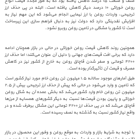
صنف و صنعت ۱۵ درصد کاهش یافته بود که به طور مجدد قیمت انواع
روغن خوراکی ۱۰ درصد دیگر کاهش یافته است، البته در پی حذف ارز
ترجیحی، واردات روغن با ارز نیمایی انجام می‌شود که این مهم نیاز به
افزایش نقدینگی دارد که دولت نیز به دنبال فراهم سازی این زیرساخت
است تا کشور با مشکلی در تامین روغن روبرو نشود
.
همچنین روند کاهش قیمت روغن خوراکی در حالی در بازار همچنان ادامه
دارد که برخی افت قیمت‌های جهانی را دلیل آن عنوان می‌کنند؛ اما حذف ارز
۴۲۰۰ تومانی و صفر شدن قاچاق روغن به خارج از کشور نیز در کاهش
مصرف و قیمت آن تأثیرگذار بوده است
.
طبق آمارهای موجود سالانه ۱.۵ میلیون تن روغن خام مورد نیاز کشور است
که تامین و وارد می‌شود در حالی که پیش از حذف ارز ترجیحی بیش از ۲.۵
میلیون تن روغن خام وارد کشور می‌شد که بخش عمده آن به شکل روغن
خوراکی و پایین بودن قیمت‌ها نسبت به دیگر کشورهای همسایه از مرزها
قاچاق می‌شد که در پی حذف ارز ۴۲۰۰ تومانی این مشکل برطرف شده و در
واقع نیاز کشور نسبت به گذشته به نصف رسیده است
.
با توجه به شرایط بازار و واردات به موقع روغن و وفور این محصول در بازار