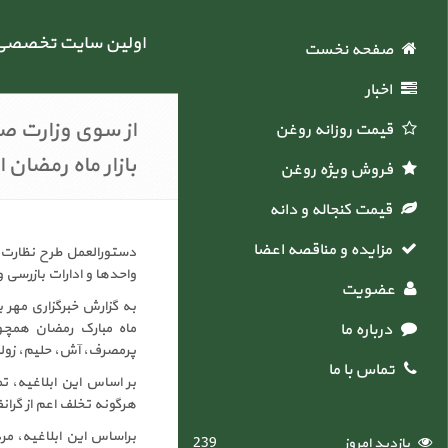
اولین سایت تخصصی خ
صفحه نخست
اخبار
از سوی وزارت ص
قیمت روزانه روغن
بازار ماه رمضان 
فروش ویژه روغن
قیمت کنجاله و دانه
مزایده و مناقصه اعضاء
دستورالعمل طرح نظارت ب
واحدها و ادارات بازرسی 
عضویت
به گزارش خبرگزاری مهر 
درباره ما
ماه مبارک رمضان همچون
پرمصرف، آش، حلیم، زولبی
تماس با ما
بر اساس این ابلاغیه، ت
هرگونه تخلف اعم از گرا
بازدید امروز
239