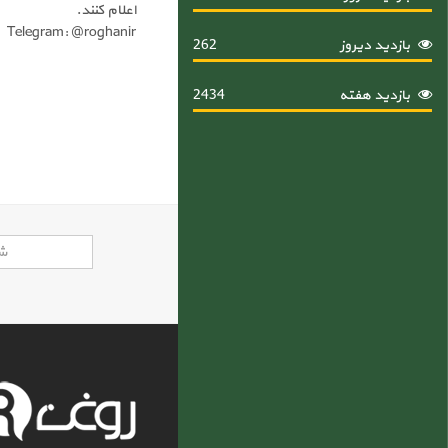
اعلام کنند.
Telegram: @roghanir
بازدید دیروز
262
بازدید هفته
2434