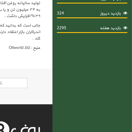
بازدید دیروز
324
۳۹% افزایش داشت .
بازدید هفته
2295
اندرکاران بازار اعتقاد د
کند .
منبع : Oilworld.biz