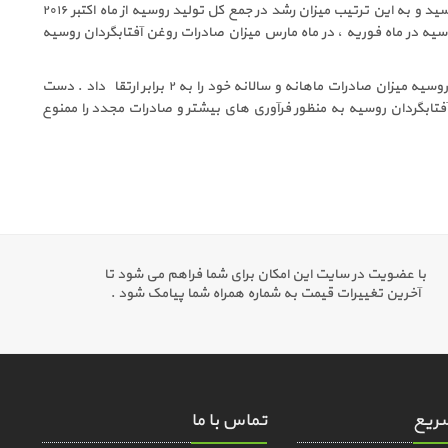
تولید سالیانه روغن آفتابگردان صنایع بزرگ و متوسط روسیه از ۴% در ماه فوریه به ۱۵% در ماه مارس رسید و به این ترتیب میزان رشد در جمع کل تولید روسیه از ماه اکتبر ۲۰۱۶
ات روغن آفتابگردان روسیه در ماه فوریه ، در ماه مارس میزان صادرات روغن آفتابگردان روسیه
جالب است که بدانید که بیشتر رشد میزان صادرات روغن آفتابگردان روسیه به ترکیه مربوط می باشد و روسیه میزان صادرات ماهانه و سالانه خود را به ۲ برابر ارتقاء داد . دست
غن آفتابگردان روسیه به منظور فرآوری های بیشتر و صادرات مجدد را ممنوع
با عضویت در سایت این امکان برای شما فراهم می شود تا
آخرین تغییرات قیمت به شماره همراه شما پیامک شود .
ریع
تماس با ما