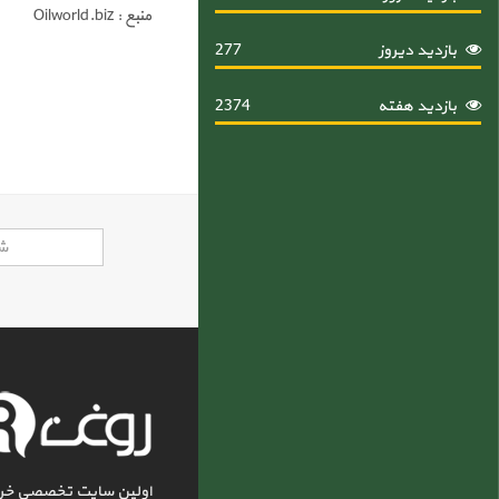
منبع : Oilworld.biz
بازدید دیروز
277
بازدید هفته
2374
اولین سایت تخصصی خر