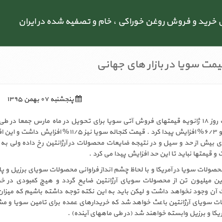
رید و فروش روغن خوراکی ، خام و تصفیه شده در ایران
ت سویا در بازار های جهانی
پنجشنبه ۰۷ بهمن ۱۳۹۵
اخیر در بازار بورس شیکاگو ۶/۳% افزایش پیدا کرد . قیمت کنجاله سویا نیز ۱۱/۵% افزا
ای بیش از حد و سیل و در نتیجه ضایعات محصولات در آرژانتین رخ داده ولی به ن
و قیمتها نباید تا این حد افزایش پیدا می کرد .
محصولات سویا در آمریکا و با لحاظ چشم انداز فراوانی محصولات سویای برزیل و پا
ن میلیون تن از محصولات سویای آرژانتین ضایع گردد و هیچ کمبودی در
ن وجود نخواهد داشت و لیکن باید به این نکته توجه داشته باشیم که میزان 
ات سویای آرژانتین باعث خواهد شد که خریدارهای عمده برای تامین سویا و م
کا و برزیل وابسته خواهند شد (در طی ماههای آینده) .