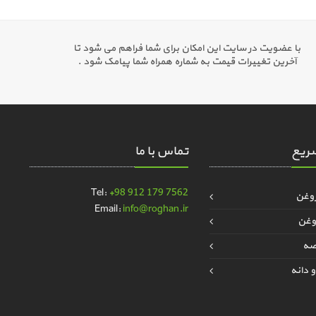
با عضویت در سایت این امکان برای شما فراهم می شود تا
آخرین تغییرات قیمت به شماره همراه شما پیامک شود .
ریع
تماس با ما
Tel:
+98 912 179 7562
روغن
Email:
info@roghan.ir
وغن
قصه
 دانه