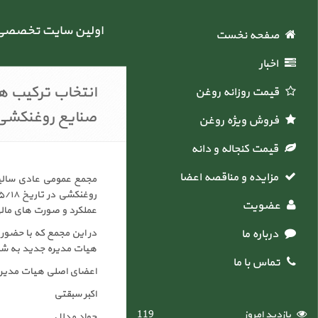
اولین سایت تخصصی خ
صفحه نخست
اخبار
انتخاب ترکیب ه
قیمت روزانه روغن
صنایع روغنکشی 
فروش ویژه روغن
قیمت کنجاله و دانه
مزایده و مناقصه اعضاء
مجمع عمومی عادی سالیان
عضویت
عملکرد و صورت های مالی
درباره ما
در این مجمع که با حضور 
هیات مدیره جدید به شرح
تماس با ما
اعضای اصلی هیات مدیره
اکبر سبقتی
بازدید امروز
119
جواد مدلل