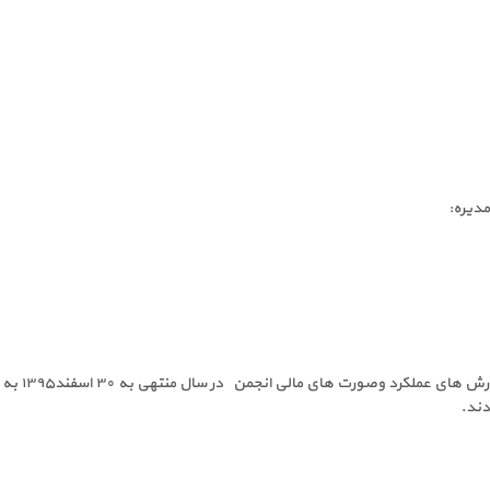
دیره:
همچنین د
دند.