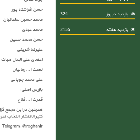
حسن افراشته پور
بازدید دیروز
324
محمد حسین سلمانیان
محمد عبدی
بازدید هفته
2155
حسن محمد حسین
علیرضا شریفی
اعضای علی البدل هیات م
نعمت ا… زمانیان
علی محمد چوپانی
بازرس اصلی:
قدرت ا… فلاح
کثیر الانتشار انتخاب نمو
Telegram: @roghanir