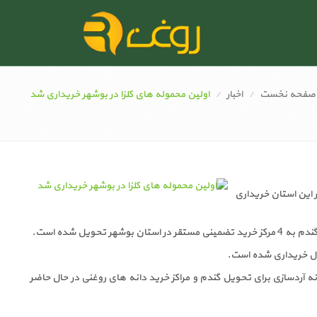
صفحه نخست
اخبار
اولین محموله های کلزا در بوشهر خریداری شد
ون 5609 تن گندم با نرخ تضمینی در این استان خریداری
صول خریداری شده است.
ت غله و خدمات بازرگانی استان بوشهر خاطر نشان کرد: مراکز خرید چغادک، برازجان و 2 کارخانه آردسازی برای تحویل گندم و مراکز خرید دانه های روغنی در حال حاضر