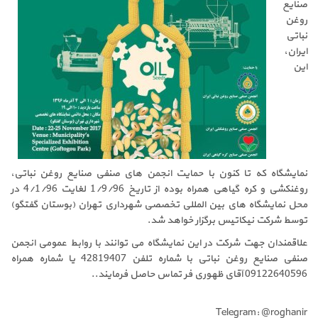
صنایع
روغن
نباتی
ایران،
این
نمایشگاه که تا کنون با حمایت انجمن های صنفی صنایع روغن نباتی،
روغنکشی و کره گیاهی همراه بوده از تاریخ 1/9/96 لغایت 4/1/96 در
محل نمایشگاه های بین المللی تخصصی شهرداری تهران (بوستان گفتگو)
توسط شرکت نیکاتیس برگزار خواهد شد.
علاقمندان جهت شرکت در این نمایشگاه می توانند با روابط عمومی انجمن
صنفی صنایع روغن نباتی با شماره تلفن 42819407 یا شماره همراه
09122640596 آقای ظهوری فر تماس حاصل فرمایند..
Telegram: @roghanir