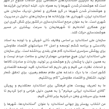
مستلزم به کارگیری استانداردهای اختصاصی برای خدمات متنوع در شهر
است که هوشمندتر شدن شهرها را به همراه دارد. البته انجام این فرآیندها
و هوشمندتر شدن شهرها در گرو همکاری و تعامل نزدیک سازمان ملی
استاندارد ایران، شهرداری ها، وزارتخانه ها و سازمان‌های دخیل در مدیریت
شهری است. ما به عنوان مرجع استانداردسازی در کشور برای شکل گیری این
نوع همکاری آماده‌ایم تا شهرهایمان با سرعت بیشتری در مسیر
هوشمندسازی حرکت کنند.
سازمان ملی استاندارد بر اساس وظایف ذاتی خویش و با توجه به اسناد
بالادستی و برنامه ششم توسعه و اصل ۲۴ سیاستهای اقتصاد مقاومتی
برای پوشش سراسری استاندارد گام های بلندی برداشته است. برای سازمان
ملی استاندارد ایران هیچ موضوعی مهمتر از ایمنی و سلامت مردم نیست و
به همین دلیل با چشمان باز و هوشمندی بر تولید، واردات و صادرات کالاها
و خدمات نظارت می­ کنیم و باور داریم که استاندارد کلید توسعه اقتصادی
کشور است. ما با درک دغدغه های مقام معظم رهبری، برای تحقق شعار
تولید، اشتغال و اقتصاد مقاومتی" گام برداشتیم.
ما به تعریف پیوست های فرهنگی برای استاندارد معتقدیم و پویش
"کالای استاندارد ایرانی میخرم" را به همین دلیل طراحی و اجرا کردیم تا
همه برای سربلندی وطن در شرایط برابر تلاش کنیم.
من انتخاب پوستر روز جهانی استاندارد با عنوان "استانداردها، شهرها را