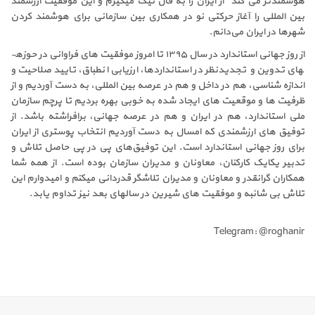
هوشمندتر می کند" از ایران را به فال نیک می­گیرم و این موفقیت ارزشمند
بین­ المللی را آغاز حرکتی نو در همکاری بین سازمانی برای هوشمند کردن
شهرها در ایران می­‌دانم.
از روز جهانی استاندارد در سال ۱۳۹۵ تا امروز موفقیت­ های فراوانی در حوزه­
های تدوین و تجدیدنظر در استانداردها، ارزیابی انطباق، تایید صلاحیت و
اندازه­ شناسی، هم در داخل و هم در عرصه بین­ المللی، به دست آوردیم و از
ظرفیت ­ها و موقعیت­ های ایجاد شده به خوبی بهره بردیم تا پرچم سازمان
ملی استاندارد، هم در ایران و هم در عرصه جهانی، برافراشته باشد. از
توفیق های ارزشمندی که امسال به دست آوردیم انتخاب پوستری از ایران
برای روز جهانی استاندارد است. این توفیق‌های پی­ در پی حاصل تلاش و
تدبیر یکایک کارکنان، معاونان و مدیران سازمان بوده است. از همه شما
همکاران گرانقدر و معاونان و مدیران تلاشگر قدردانی می­کنم و امیدوارم این
تلاش بی­ شائبه و موفقیت­ های شیرین در سال­های بعد نیز تداوم یابد.
Telegram: @roghanir