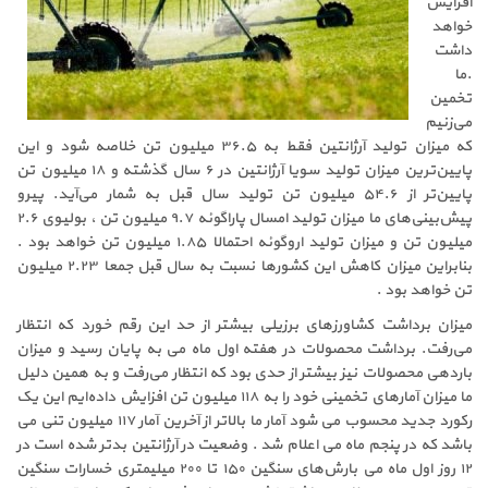
افزایش
خواهد
داشت
.ما
تخمین
می‌زنیم
که میزان تولید آرژانتین فقط به ۳۶.۵ میلیون تن خلاصه شود و این
پایین‌ترین میزان تولید سویا آرژانتین در ۶ سال گذشته و ۱۸ میلیون تن
پایین‌تر از ۵۴.۶ میلیون تن تولید سال قبل به شمار می‌آید. پیرو
پیش‌بینی‌های ما میزان تولید امسال پاراگوئه ۹.۷ میلیون تن ، بولیوی ۲.۶
میلیون تن و میزان تولید اروگوئه احتمالا ۱.۸۵ میلیون تن خواهد بود .
بنابراین میزان کاهش این کشورها نسبت به سال قبل جمعا ۲.۲۳ میلیون
تن خواهد بود .
میزان برداشت کشاورزهای برزیلی بیشتر از حد این رقم خورد که انتظار
می‌رفت. برداشت محصولات در هفته اول ماه می به پایان رسید و میزان
باردهی محصولات نیز بیشتر از حدی بود که انتظار می‌رفت و به همین دلیل
ما میزان آمارهای تخمینی خود را به ۱۱۸ میلیون تن افزایش داده‌ایم این یک
رکورد جدید محسوب می شود آمار ما بالاتر از آخرین آمار ۱۱۷ میلیون تنی می
باشد که در پنجم ماه می اعلام شد . وضعیت در آرژانتین بدتر شده است در
۱۲ روز اول ماه می بارش‌های سنگین ۱۵۰ تا ۲۰۰ میلیمتری خسارات سنگین