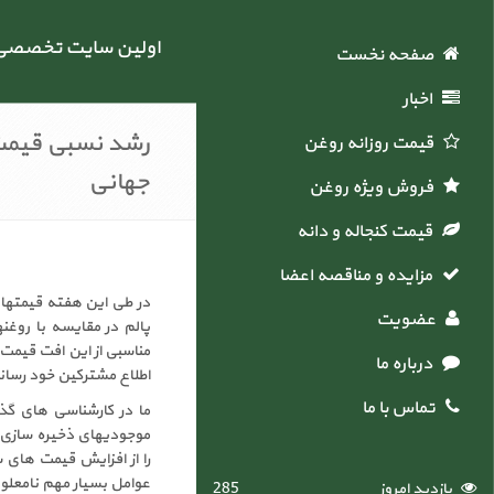
اولین سایت تخصصی خ
صفحه نخست
اخبار
رشد نسبی قیمت 
قیمت روزانه روغن
جهانی
فروش ویژه روغن
قیمت کنجاله و دانه
مزایده و مناقصه اعضاء
عضویت
پالم در مقایسه با روغنه
مناسبی از این افت قیمت 
درباره ما
اطلاع مشترکین خود رساند
تماس با ما
ما در کارشناسی های گذش
موجودیهای ذخیره سازی ش
عوامل بسیار مهم نامعلوم
بازدید امروز
285