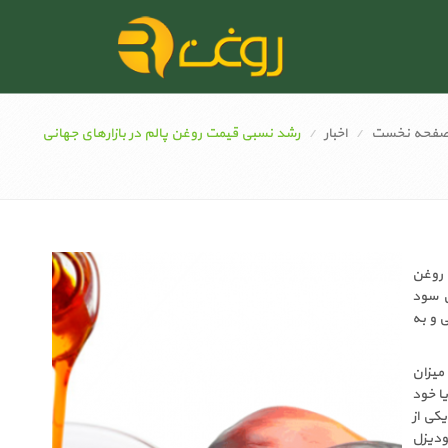
فحه نخست
اخبار
رشد نسبی قیمت روغن پالم در بازارهای جهانی
اه ژوئن روغن
ن سود
 و به
میزان
ا خود
کرد و یکی از
یودیزل