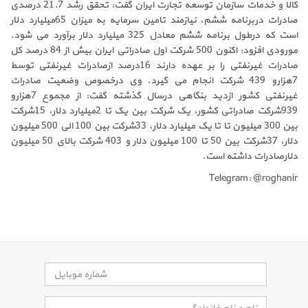
کالا و خدمات سازمان توسعه تجارت ایران گفت: تحقق رشد 21.7 درصدی
صادرات دربرنامه ششم، نیازمند تامین سرمایه به میزان 65میلیارد دلار
است که درطول برنامه ششم معادل 325 میلیارد دلار برآورد می شود.
مورودی افزود: اکنون 500 شرکت اول صادراتی ایران بیش از 84 درصد کل
صادرات غیرنفتی را بر عهده دارند 16درصد ازصادرات غیرنفتی توسط
7هزارو 439 شرکت انجام می گیرد. وی درخصوص وضعیت صادرات
غیرنفتی کشور ازدید بنگاهی درسال گذشته گفت: از مجموع 7هزارو
939شرکت صادراتی کشور، یک شرکت بین یک تا 2میلیارد دلار، 15شرکت
بین 300 میلیون تا تا یک میلیارد دلار، 33شرکت بین 100 الی 500 میلیون
دلار، 37شرکت بین 50 تا 100 میلیون دلار و 403 شرکت بالای 50 میلیون
دلارصادرات داشته است.
Telegram: @roghanir