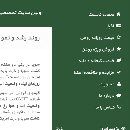
اولین سایت تخصصی خ
صفحه نخست
اخبار
روند رشد و نمو
قیمت روزانه روغن
فروش ویژه روغن
قیمت کنجاله و دانه
سویا در یکی دو هفته آ
کشت سویا و ذرت باید ش
مزایده و مناقصه اعضاء
اطمینان به وضعیت آب و ه
عضویت
روزهای آینده وضعیت آب و
قیمهای فروش آتی سویا د
درباره ما
شبانه BOTT
وضعیت آب و هوا رخ داد
تماس با ما
سوتا و داکوتای شمالی
کاشت سویا و ذرت آمریکا
بازدید امروز
161