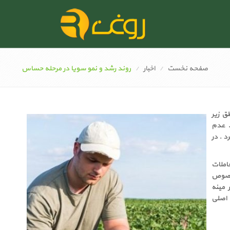
صفحه نخست
اخبار
روند رشد و نمو سویا در مرحله حساس
ق زیر
. عدم
 . در
املات
ر خصوص
 مینه
 اصلی