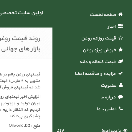
اولین سایت تخصصی خ
صفحه نخست
اخبار
روند قیمت روغن 
قیمت روزانه روغن
بازار های جهانی
فروش ویژه روغن
قیمت کنجاله و دانه
مزایده و مناقصه اعضاء
عضویت
شد که قیمتهای فروش آتی ماه مارس از مرز ۳۰۰۰ رینگیت فرات
درباره ما
تماس با ما
چشمگیری پیدا کند .
منبع : Oilworld.biz
بازدید امروز
219