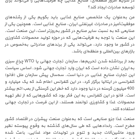
در شرایط امروز منطقه‌ای، صنایع غذایی چه ظرفیت‌هایی را می‌تواند برای
توسعه صادرات ایجاد کند؟
من به‌عنوان یک متخصص صنایع غذایی باید بگویم یکی از رشته‌های
موفقیت‌آمیز در صادرات غیرنفتی ایران، صنایع غذایی است. همچنین یکی از
صنایعی که به نسبت سایر صنایع در کشور به‌روزتر است، این صنعت است.
این صنعت با توجه به ظرفیت‌هایی که در حوزه تولید محصولات کشاورزی
در کشور ما وجود دارد، می‌تواند یکی از برندهای صادراتی به‌خصوص در
بازارهای بین‌المللی و منطقه‌ای باشد.
بعد از برداشته شدن تحریم‌ها، سازمان تجارت جهانی یا WTO چراغ سبزی
به ایران نشان داده است که ایران وارد تجارت جهانی شود. اساس سیاست
این تجارت صنایع غذایی در دنیا است. سه‌سال پیش سازمان ملل (فائو)
کنفرانسی در ایتالیا برگزار کرد، در این کنفرانس اعلام شد که یک میلیارد و
400 میلیون گرسنه در دنیا وجود دارد که خطر این گرسنگی از بمب اتم بیشتر
است. فائو در این کنفرانس به این فکر بود که کشورهایی که از نظر تهیه
محصولات غذا و کشاورزی توانمند هستند، از این فرصت در تجارت جهانی
استفاده کنند.
صنعت غذا جزو صنایعی است که به‌عنوان صنعت پیشران در اقتصاد کشور
مطرح است. رخدادهایی که طی سال‌های گذشته به وقوع پیوسته نظیر
ورود ماشین‌آلات جدید و تنوع در تولیدات مواد غذایی، باعث شده