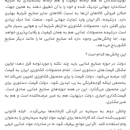
تولیدکنندگان ما هم ازلحاظ کیفیت و هم ازلحاظ بسته‌بندی به شرایط
استاندارد جهانی نزدیک شده و خود را با آن تطبیق دهند به همین جهت،
امکان فروش کالاهای آن‌ها به نسبت کالاهای سایر صنایع شرایط بهتری
دارد. درنتیجه، اگر ایران وارد تجارت جهانی شود، صنعت غذا حرف زیادی
برای گفتن دارد. محصولات کشاورزی ما ازنظر شرایط آب و هوایی بسیار عالی
است درنتیجه محصولات غذایی هم به همان کیفیت و رقابت‌پذیری خواهد
بود. اما چالش‌هایی وجود دارد که صنایع غذایی ما را مانند دیگر صنایع
کشور رنج می‌دهد.
این چالش‌ها کدام است؟
دولت در حوزه صنایع غذایی باید چند نکته را موردتوجه قرار دهد؛ اولین
مشکل قیمت‌های دستوری است. تمام محصولات کشاورزی ایران به قیمت
آزاد عرضه می‌شود. دولت قیمت را برای محصول کشاورزی تعیین نمی‌کند اما
به‌محض اینکه گوجه‌فرنگی به رب تبدیل شود، دولت قیمت دستوری برای
این محصول می‌گذارد. این در همه حوزه‌های صنایع غذایی صادق است.
قیمت‌گذاری اجباری دولت درنهایت هم به ضرر عرضه‌کننده است و هم به
ضرر مشتری.
چالش دوم به سرمایه در گردش کارخانه‌ها برمی‌گردد. البته قانونی
تصویب‌شده است که کارخانه‌ها برای تولید مواد اولیه سرمایه‌ای را به‌عنوان
وام استفاده کنند. اگر این موانع برطرف شود ما در صادرات مواد غذایی خیلی