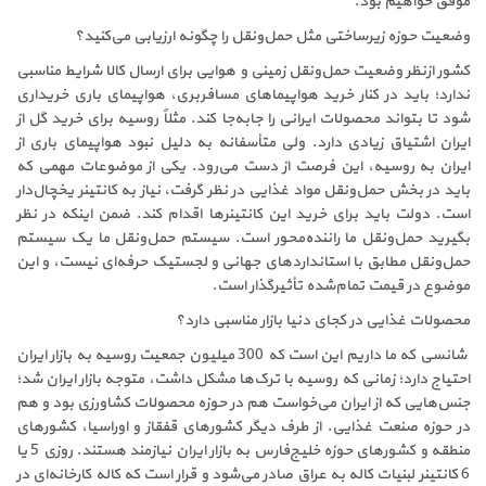
موفق خواهیم بود.
وضعیت حوزه زیرساختی مثل حمل‌ونقل را چگونه ارزیابی می‌کنید؟
کشور ازنظر وضعیت حمل‌ونقل زمینی و هوایی برای ارسال کالا شرایط مناسبی
ندارد؛ باید در کنار خرید هواپیماهای مسافربری، هواپیمای باری خریداری
شود تا بتواند محصولات ایرانی را جابه‌جا کند. مثلاً روسیه برای خرید گل از
ایران اشتیاق زیادی دارد. ولی متأسفانه به دلیل نبود هواپیمای باری از
ایران به روسیه، این فرصت از دست می‌رود. یکی از موضوعات مهمی که
باید در بخش حمل‌ونقل مواد غذایی در نظر گرفت، نیاز به کانتینر یخچال‌دار
است. دولت باید برای خرید این کانتینرها اقدام کند. ضمن اینکه در نظر
بگیرید حمل‌ونقل ما راننده‌محور است. سیستم حمل‌ونقل ما یک سیستم
حمل‌ونقل مطابق با استانداردهای جهانی و لجستیک حرفه‌ای نیست، و این
موضوع در قیمت تمام‌شده تأثیرگذار است.
محصولات غذایی در کجای دنیا بازار مناسبی دارد؟
‌ شانسی که ما داریم این است که 300 میلیون جمعیت روسیه به بازار ایران
احتیاج دارد؛ زمانی که روسیه با ترک‌ها مشکل داشت، متوجه بازار ایران شد؛
جنس‌هایی که از ایران می‌خواست هم در حوزه محصولات کشاورزی بود و هم
در حوزه صنعت غذایی. از طرف دیگر کشورهای قفقاز و اوراسیا، کشورهای
منطقه و کشورهای حوزه خلیج‌فارس به بازار ایران نیازمند هستند. روزی 5 یا
6 کانتینر لبنیات کاله به عراق صادر می‌شود و قرار است که کاله کارخانه‌ای در