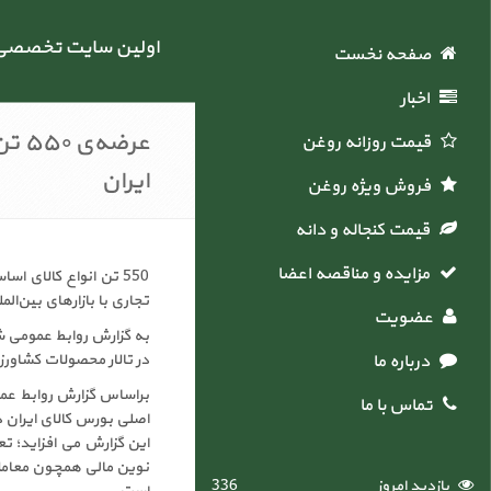
اولین سایت تخصصی خ
صفحه نخست
اخبار
عرضه
قیمت روزانه روغن
ایران
فروش ویژه روغن
قیمت کنجاله و دانه
مزایده و مناقصه اعضاء
تجاری با بازارهای بین‌ا
عضویت
درباره ما
در تالار محصولات کشاور
تماس با ما
اصلی بورس کالای ایران د
این گزارش می افزاید؛ تع
نوین مالی همچون معاملات
بازدید امروز
336