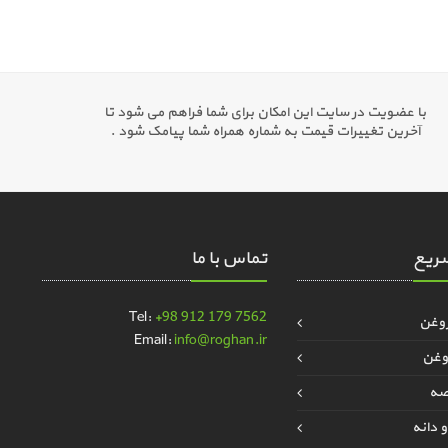
با عضویت در سایت این امکان برای شما فراهم می شود تا
آخرین تغییرات قیمت به شماره همراه شما پیامک شود .
ریع
تماس با ما
Tel:
+98 912 179 7562
روغن
Email:
info@roghan.ir
وغن
قصه
 دانه