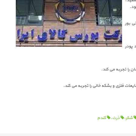
۳۰ تن روغن، ۲ هزار و ۲۷۵ تن شکر سفید،
صادراتی بور
تی و گوگرد پودر
شکر،
ذرت،
گندم