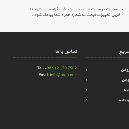
با عضویت در سایت این امکان برای شما فراهم می شود تا
آخرین تغییرات قیمت به شماره همراه شما پیامک شود .
ریع
تماس با ما
Tel:
+98 912 179 7562
روغن
Email:
info@roghan.ir
وغن
قصه
 دانه