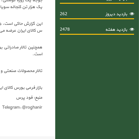
یک هزار تن کنجاله سویا، ۶ هزار و ۷۵۰ تن گندم خوراکی و ۴ هزار تن گندم دوروم در این تالار عرضه می
بازدید دیروز
262
بازدید هفته
2478
س کالای ایران عرضه می
است.
تالار محصولات صنعتی و معدنی بورس کالای ایر
بازار فرعی بورس کالای ایران نیز در این روز عرضه حدود ۱۶۲ تن م
منبع: فود پرس
Telegram: @roghanir