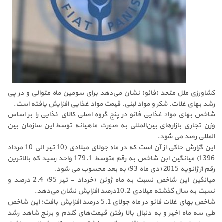
کشاورزی ملل متحد (فائو) نشان می‌دهد برای سومین ماه متوالی و در پی
رشد بهای غلات، شکر و مواد لبنی، قیمت مواد غذایی افزایش یافته است.
شاخص بهای مواد غذایی فائو در پنج گروه اصلی کالای غذایی را بر اساس
وزن تجاری بازارهای بین‌المللی به صورت ماهیانه توسط این سازمان بین
المللی رصد می شود.
این گزارش حاکی از آن است که در ماه جولای میلادی (10 تیر الی 10 مرداد
1396) میانگین این شاخص به رقم متوسط 179.1 واحد رسید که بالاترین
رقم از ژانویه 2015 (دی ماه 93) به بعد محسوب می شود.
میانگین این شاخص نسبت به ماه ژوئن (خرداد - تیر 95) 2.4 درصد و
نسبت به سال گذشته میلادی 10.2درصد افزایش نشان می‌دهد.
شاخص بهای غلات فائو در ماه جولای 5.1 درصد افزایش یافت؛ این شاخص
طی سه ماه اخیر و به دنبال بالا رفتن قیمت‌های گندم و برنج شاهد رشد