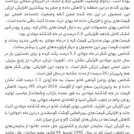
بوده است. تداوم وضعیت اقلیمی گرم و خشک در آمریکای شمالی برداشت
بهاری گندم در این منطقه را کاهش داده و منجر به بیشترین افزایش ارزش
این محصول در این ماه شده ضمن آنکه وضعیت نامساعد فصلی نیز
قیمت‌های برنج را افزایش داده اما بهای ذرت عمدتا ثابت باقی مانده است.
شاخص بهای محصولات لبنی به دنبال قیمت‌های بالاتر کره، پنیر و پودر شیر
خشک کامل شاهد افزایشی 3.6 درصدی در ماه گذشته میلادی بود.
فرصت‌های بهتر صادراتی قیمت کره را در ماه جولای به رقمی جدید رساند و
تفاوت قیمت بین این محصول و دیگر فرآورده‌های لبنی را بیشتر ساخت.
شاخص بهای شکر در ماه جولای 5.2 درصد رشد کرده و برای نخستین بار در
سال جاری میلادی افزایش نشان داد. تقویت ارزش «رئال» ارز رایج برزیل،
دلیل اصلی جهش ارزش شکر است. با وجود این افزایش، بهای شکر هنوز
هم پایین‌تر (26 درصد) از مدت مشابه در سال قبل است.
شاخص بهای روغن گیاهی فائو نسبت به ماه ژوئن 1.1 درصد افت نشان
داده و به پایین‌ترین سطح خود از آگوست 2016 (مرداد 95) رسید؛ کاهش
قیمت در ماه گذشته میلادی به طور عمده بازتاب چشم‌انداز مناسب تولید
روغن پالم در جنوب شرقی آسیا و تقاضای ضعیف جهانی بود.
این گزارش می افزاید: شاخص بهای گوشت فائو در ماه گذشته میلادی ثابت
ماند و افزایش قیمت‌های بین‌المللی گوشت گوسفندی در این ماه (جولای) با
کاهش قیمت‌ها در بخش‌های گوشت گاو و مرغ جبران شد.
به گزارش ایرنا، سازمان خواربار و کشاورزی ملل متحد (فائو) از سازمان‌های
بین‌المللی است که در سال 1945 توسط 44 کشور عضو سازمان ملل متحد