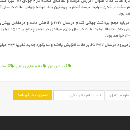
برآوردهای جدید فائو درباره غلات که با عنوان «گزارش عرضه و ت
 سخت‌تر شدن شرایط عرضه گندم با پروتئین بالا، عرضه جهانی غلات در سال آت
هد بود.
فائو پیش‌بینی ماه ژوئن درباره حجم برداشت جهانی گندم در سال ۲۰۱۷ را کاهش داده و در م
درباره ذرت و برنج را افزایش داد. احتمالا تولید غلات
 و به رکورد جدید تقریبا ۷۰۴ میلیون تن برسد.
قیمت روغن،
دانه های روغنی،
قیمت م
عضویت در خبرنامه