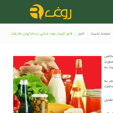
صفحه نخست
اخبار
فائو: قیمت مواد غذایی در ماه ژوئن بالا رفت
 شاخص
 صورت
نسبت به ماه مه ۱.۴ درصد و نسبت به
جر به
رداشت
مقابل