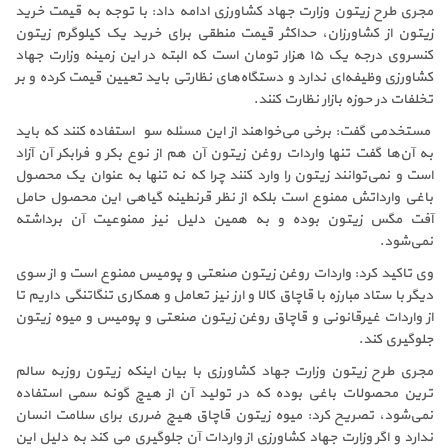
مجری طرح زیتون وزارت جهاد کشاورزی ادامه داد: با توجه به قیمت خرید
زیتون از کشاورزان، حداکثر قیمت منطقی برای خرید یک کیلوگرم زیتون
کنسروی درجه یک ۱۵ هزار تومان است که البته در این زمینه وزارت جهاد
کشاورزی وظیفه‌ای ندارد و دستگاه‌های نظارتی باید تعیین قیمت کرده و بر
تخلفات در حوزه بازار نظارت کنند.
مستخدمی گفت: برخی می‌خواهند از این مسئله سوء استفاده کنند که باید
به آن‌ها گفت تنها واردات روغن زیتون آن هم از نوع بکر و فرابکر آن آزاد
است و نمی‌توانند زیتون را وارد کنند چرا که نه تنها به عنوان یک محصول
باغی وارداتش ممنوع است بلکه از نظر قرنطینه گیاهی این محصول حامل
آفت مگس زیتون بوده و به همین دلیل نیز ممنوعیت آن برداشته
نمی‌شود.
وی تاکید کرد: واردات روغن زیتون صنعتی و پومیس ممنوع است و از سوی
دیگر با ستاد مبارزه با قاچاق کالا و ارز نیز تعامل و همکاری تنگاتنگی داریم تا
از واردات غیرقانونی و قاچاق روغن زیتون صنعتی و پومیس و میوه زیتون
جلوگیری کند.
مجری طرح زیتون وزارت جهاد کشاورزی با بیان اینکه زیتون روزبه سالم
ترین محصولات باغی بوده که در تولید آن از هیچ گونه سمی استفاده
نمی‌شود، تصریح کرد: میوه زیتون قاچاق هیچ ضرری برای سلامت انسان
ندارد و اگر وزارت جهاد کشاورزی از واردات آن جلوگیری می کند به دلیل این