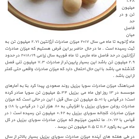
۱.۶۸
میلیون
تن و در
حد
فاصل
میان
ماه ژانویه تا ماه می سال ۲۰۱۷ میزان صادرات آرژانتین ۲.۷۱ میلیون تن به
ثبت رسیده است . ما در حال حاضر بر این فرض هستیم که میزان صادرات
آرژانتین در حد فاصل ماه مارس تا ماه فوریه سال زراعی ۲۰۱۸/۱۹ در حدود
۲.۹ میلیون تن باشد این بسیار پایین‌تر از صادرات ۷.۳ میلیون تنی فصل
گذشته می باشد با این حال احتمال دارد که میزان صادرات واقعی حتی کمتر
از این باشد .
ضرباهنگ میزان صادرات سویا برزیل روند صعودی پیدا کرد بنا به آمارهای
موسسه در ۱۳ روز اول ماه می برزیل ۵.۳۴ میلیون تن سویا صادر کرده
است( در قیاس با ۵.۰۱ میلیون تن سال قبل ) این در حالی است که میزان
صادرات روغن سویای برزیل با افزایش به ۸۰ هزار تن ( در قیاس با ۱۸) و
میزان صادرات کنجاله سویای برزیل به ۰.۶۲ میلیون تن رسیده است ( در
قیاس با ۰.۷۲). ما تخمین میزنیم که میزان صادرات سویای برزیل در کل
ماه می به رکورد ۱۱.۲ تا ۱۱.۵ میلیون تن برسد .
در طی هفته های آینده میزان صادرات سویای برزیل بسیار بالاتر از سال