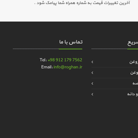
آخرین تغییرات قیمت به شماره همراه شما پیامک شود .
ریع
تماس با ما
Tel:
+98 912 179 7562
روغن
Email:
info@roghan.ir
وغن
قصه
 دانه