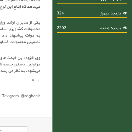
هفته آینده اعلام می شو
می‌دهد که ابلاغ این نرخ‌
بازدید دیروز
324
یکی از مدیران ارشد وزا
بازدید هفته
2202
محصولات کشاورزی اساس
به دولت پیشنهاد داد ک
تضمینی محصولات کشاورزی
وی افزود: این قیمت‌های
در اولین دستور جلسه‌ا
می‌شود، به نظر می رسد تا ماه آ
ایسنا
Telegram: @roghanir