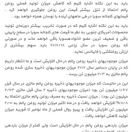
باید به این نکته اشاره کنیم که کاهش میزان تولید فصلی روغن
پالم احتمالا از تنزل بیشتر قیمت این روغن جلوگیری خواهد کرد .
قیمتهای کنجاله سویا در طی ماههای آینده با نوسان همراه خواهد بود .
باید به این نکته اشاره کنیم که در صورت تخریب بیشتر دورنمای تولید
محصولات آمریکای جنوبی به نظر ما قیمت های کنجاله سویا در سطح پایینی
باقی و ضعیف ترین عضو خانوادهسویا باقی خواهد ماند و در صورتی
که روغن سویا در سال زراعی ۲۰۱۷/۱۸ باید سهم بیشتری از
ارزش روغنکشی را فاینانس نماید.
میزان موجودیهای ذخیره روغن پالم در حال افزایش است و ما انتظار داریم
که در پایان دسامبر سال ۲۰۱۷ میزان موجودیهای ذخیره سازی شده روغن
پالم مالزی به ۲/۳ میلیون تن برسد .
این در حالیست که میزان موجودیهای ذخیره روغن پالم مالزی در سال قبل
۱/۶۷ میلیون تن بود (میزان موجودیهای ذخیره ۲ سال قبل مالزی ۲/۶۳
میلیون تن بود) . میزان نسبت ذخیره به مصرف روغن پالم مالزی احتمالا به
۱۱/۸% افزایش خواهد یافت و در ماه اکتبر میزان تولید روغن پالم به ۲/۰۱
میلیون تن افزایش یافت و پیرو روال فصلی از ماه نوامبر تا فوریه میزان
تولید کاهش خواهد یافت .
میزان باردهی روغن پالم در حال افزایش است ولی کمتر از میزان باردهی
سالهای ۲۰۱۴ و ۲۰۱۵ میباشد .