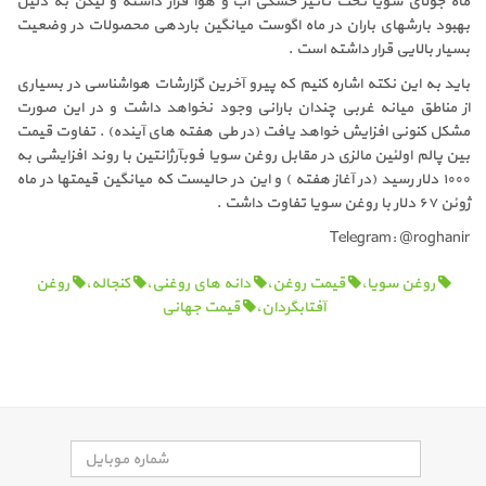
ماه جولای سویا تحت تاثیر خشکی آب و هوا قرار داشته و لیکن به دلیل
بهبود بارشهای باران در ماه اگوست میانگین باردهی محصولات در وضعیت
بسیار بالایی قرار داشته است .
باید به این نکته اشاره کنیم که پیرو آخرین گزارشات هواشناسی در بسیاری
از مناطق میانه غربی چندان بارانی وجود نخواهد داشت و در این صورت
مشکل کنونی افزایش خواهد یافت (در طی هفته های آینده) . تفاوت قیمت
بین پالم اولئین مالزی در مقابل روغن سویا فوبآرژانتین با روند افزایشی به
۱۰۰۰ دلار رسید (در آغاز هفته ) و این در حالیست که میانگین قیمتها در ماه
ژوئن ۶۷ دلار با روغن سویا تفاوت داشت .
Telegram: @roghanir
روغن سویا،
قیمت روغن،
دانه های روغنی،
کنجاله،
روغن
آفتابگردان،
قیمت جهانی