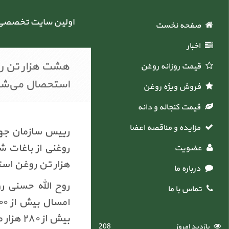
اولین سایت تخصصی خ
صفحه نخست
اخبار
هشت هزار تن رو
قیمت روزانه روغن
استحصال می‌شو
فروش ویژه روغن
قیمت کنجاله و دانه
مزایده و مناقصه اعضاء
رییس سازمان جها
روغنی از باغات 
عضویت
هزار تن روغن اس
درباره ما
روح الله حسنی روز
تماس با ما
بیش از ۲۸۰ هزار میلیارد ریال عاید زیتونکاران این شهرستان شد
بازدید امروز
208