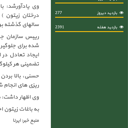
بازدید دیروز
277
درختان زیتون ) 
سالهای گذشته بو
بازدید هفته
2391
رییس سازمان جها
شده برای جلوگیری
تضمینی هر کیلوگرم بین ۲۵ تا ۳۰ هزار ت
حسنی، بالا بردن 
ریزی های انجام ش
وی اظهار داشت: بیش از ۲۱ هزار هکتار از اراضی ک
به باغات زیتون اختصاص دارد 
منبع خبر: ایرنا