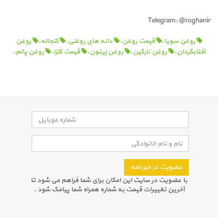
Telegram: @roghanir
روغن سویا،
قیمت روغن،
دانه های روغنی،
کنجاله،
روغن
آفتابگردان،
روغن نارگین،
روغن زیتون،
قیمت کلزا،
روغن پالم،
عضویت در خبرنامه
با عضویت در سایت این امکان برای شما فراهم می شود تا
آخرین تغییرات قیمت به شماره همراه شما پیامک شود .