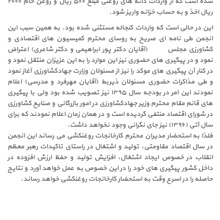
شده است که از واردات دانه های روغنی مبلغ ۵۰۰ ریال و روغن خام ۲۰۰۰
ریال اخذ و به حساب خزانه واریز شود.
این در حالی است که واردات کنجاله مستثنی شده بود. به همین سبب این
انجمن طی نامه ای صریح به روسای محترم کمیسیون های اقتصادی و
کشاورزی مجلس (آقایان دکتر پور ابراهیمی و دکتر شاعری) اعتراض
نمود و در پیگیری های حضوری نیز این موارد را به این عزیزان منتقل نمود و
در کنار آن پیگیری های موکد را نیز از مسئولان وزارت جهادکشاورزی آغاز نمود
و طی مذاکرات حضوری مسئولان ذیربط (آقایان مهرفرد و مدرسی) اعلام
نمودند این امر در بودجه سال ۱۳۹۵ نیز تصویب شده بود ولی با پیگیری
های قائم مقام محترم وزیر جهادکشاورزی در امور بازرگانی و صنایع کشاورزی
در شورای اقتصاد منتفی گردیده است و در همان زمان اعلام نمودند که برای
سال آتی (۱۳۹۶) نیز جای نگرانی وجود نخواهد داشت.
فلذا به استحضار مدیران محترم کارخانجات روغنکشی می رساند این انجمن
در سال اقتصاد مقاومتی، تولید و اشتغال در راستای تاکیدات رهبر معظم
انقلاب در خصوص ایجاد اشتغال، افزایش تولید و حفظ ارزش افزوده در
داخل کشور پیگیری های خود را در این خصوص به عمل خواهد آورد و نتایج
حاصله را در اسرع وقت به استحضار کارخانجات روغنکشی خواهد رساند.