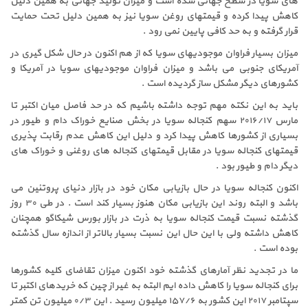
های سویا در سطح جهانی شده است و میزان تولید جهانی به همین دلیل
کاهش پیدا کرده و قیمتهای روغن سویا نیز به همین دلیل تحت حمایت
قرار گرفته و به حد کافی پایین نمی رود .
میزان بسیار فراوان موجودیهای سویا که از هم اکنون در حال شکل گیری در
آمریکای جنوبی می باشد و میزان فراوان موجودیهای سویا در آمریکا و
کشورهای دیگر مشکل ساز گردیده است .
باید به این نکته مهم توجه داشته باشیم که در حد فاصل میان اکتبر تا
مارس ۲۰۱۶/۱۷ سهم کنجاله سویا در بخش صنایع خوراک دام و طیور در
بسیاری از کشورها کاهش پیدا کرد و دلیل این کاهش عدم رقابت پذیری
قیمتهای کنجاله سویا در مقابل قیمتهای کنجاله های روغنی و خوراک های
دیگر دام و طیور بود .
اکنون کنجاله سویا در حال بازیابی مکان خود در بازار دنیای پروتئین می
باشد و البته روند این بازیابی مکان هنوز بسیار کند است . در طی ۳۰ روز
گذشته نسبت قیمت کنجاله سویا به ذرت در بازار بورس شیکاگو همچنان
کاهش داشته ولی با این حال این نسبت بسیار بالاتر از اندازه سال گذشته
بوده است .
ما در تجدید نظر آمارهای گذشته خود اکنون میزان تقاضای کلیه کشورها
برای کنجاله سویا را کاهش داده ایم البته به غیر از چین که خریدهای اکتبر تا
سپتامبر ۲۰۱۷ این کشور به ۱۵۷/۶ میلیون رسید . این ۰/۳ میلیون تن کمتر