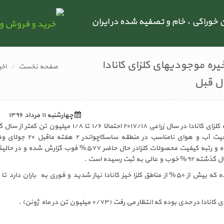
راکی ، خام و تصفیه شده در ایران
ره موجودیهای کلزای کانادا
صفحه نخست
اخب
ال قبل
چهارشنبه ۱۱ مرداد ۱۳۹۶
میزان موجودیهای ذخیره کلزای کانادا در سال زراعی ۲۰۱۷/۱۸ احتمالا ۱/۶ تا ۱/۸ میلیون 
رقم خواهد خورد . وضعیت آب و هوای نامناسب در منطقه ساسک
محصولات را خراب تر کرده و رتبه کیفیت محصولات کلزادر حال حاضر ۵۷۷% فوب گزارش شده
به ثبت رسیده است .
در ۲۴ جولای گزارش شده که بیش از ۵۰% از مناطق کلزا خیز کانادا نیاز شدید و فوری به باران دار
حدی بوده که انتظار می رفت (۰/۷۳ میلیون تن در ماه ژوئن) .