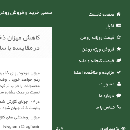
اولین سایت تخصصی خرید و فروش روغن خو
صفحه نخست
اخبار
کاهش میزان ذخی
قیمت روزانه روغن
در مقایسه با س
فروش ویژه روغن
قیمت کنجاله و دانه
مزایده و مناقصه اعضاء
عضویت
نسبت در مدت مشابه سال گذشته ۹۲% خوب و عالی 
درباره ما
تماس با ما
رطوبت خاک جبران شود .
میزان روغنکشی های کلزای کانادا در 
Telegram: @roghanir
بازدید امروز
254