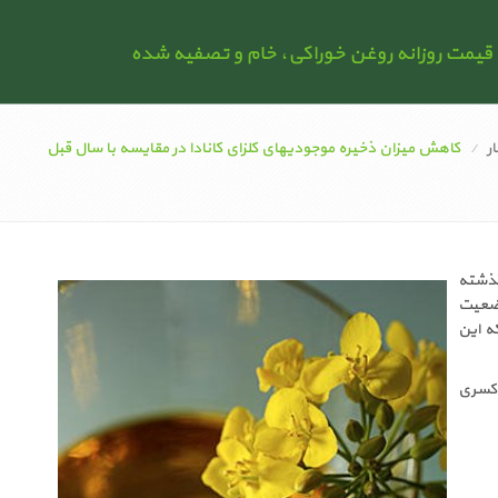
ار
کاهش میزان ذخیره موجودیهای کلزای کانادا در مقایسه با سال قبل
تن کمتر از سال گذشته
اچواندر ۲ هفته ماقبل ۲۰ جولای وضعیت
 و در حالیکه این
د تا کسری