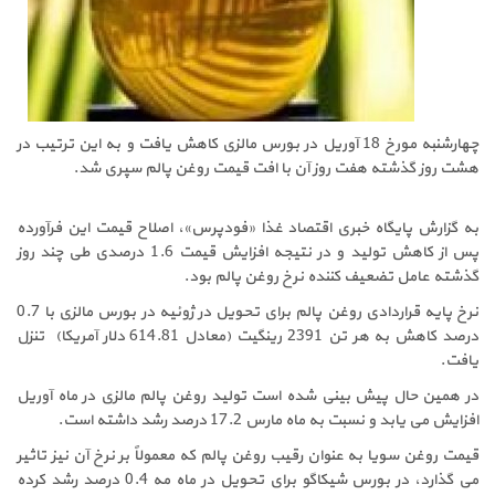
چهارشنبه مورخ 18 آوریل در بورس مالزی کاهش یافت و به این ترتیب در
هشت روز گذشته هفت روز آن با افت قیمت روغن پالم سپری شد.
به گزارش پایگاه خبری اقتصاد غذا «فودپرس»، اصلاح قیمت این فرآورده
پس از کاهش تولید و در نتیجه افزایش قیمت 1.6 درصدی طی چند روز
گذشته عامل تضعیف کننده نرخ روغن پالم بود.
نرخ پایه قراردادی روغن پالم برای تحویل در ژوئیه در بورس مالزی با 0.7
درصد کاهش به هر تن 2391 رینگیت (معادل 614.81 دلار آمریکا) تنزل
یافت.
در همین حال پیش بینی شده است تولید روغن پالم مالزی در ماه آوریل
افزایش می یابد و نسبت به ماه مارس 17.2 درصد رشد داشته است.
قیمت روغن سویا به عنوان رقیب روغن پالم که معمولاً بر نرخ آن نیز تاثیر
می گذارد، در بورس شیکاگو برای تحویل در ماه مه 0.4 درصد رشد کرده