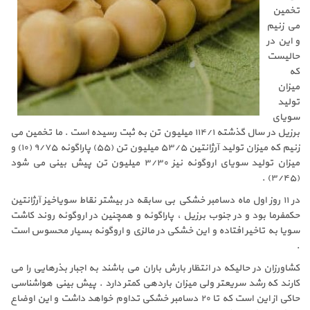
تخمین
می زنیم
و این در
حالیست
که
میزان
تولید
سویای
برزیل در سال گذشته ۱۱۴/۱ میلیون تن به ثبت رسیده است . ما تخمین می
زنیم که میزان تولید آرژانتین ۵۳/۵ میلیون تن (۵۵) پاراگوئه ۹/۷۵ (۱۰) و
میزان تولید سویای اروگوئه نیز ۳/۳۰ میلیون تن پیش بینی می شود
(۳/۴۵) .
در ۱۱ روز اول ماه دسامبر خشکی بی سابقه در بیشتر نقاط سویاخیز آرژانتین
حکمفرما بود و در جنوب برزیل ، پاراگوئه و همچنین در اروگوئه روند کاشت
سویا به تاخیر افتاده و این خشکی در مالزی و اروگوئه بسیار محسوس است
.
کشاورزان در حالیکه در انتظار بارش باران می باشند به اجبار بذرهایی را می
کارند که رشد سریعتر ولی میزان باردهی کمتر دارد . پیش بینی هواشناسی
حاکی از این است که تا ۲۰ دسامبر خشکی تداوم خواهد داشت و این اوضاع