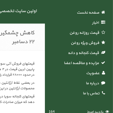
اولین سایت تخصصی خ
صفحه نخست
اخبار
کاهش چشمگیر قی
قیمت روزانه روغن
۲۲ دسامبر
فروش ویژه روغن
قیمت کنجاله و دانه
مزایده و مناقصه اعضاء
پا
عضویت
در حدود ۲۸۰۰۰ قرارداد را فروختند . باید به این نکته اشاره کنیم که وضعیت کنونی در آرژانتین بسیار پیچیده است .
درباره ما
در بعضی نقاط آرژانتین
محصولات آرژانتین در ای
تماس با ما
قیمتهای کنجاله سویا در
دهد که میزان صادرات کنجاله سویای آرژانتین ۰/۸ میلیون تن نسبت به سال گذشته افزایش
بازدید امروز
164