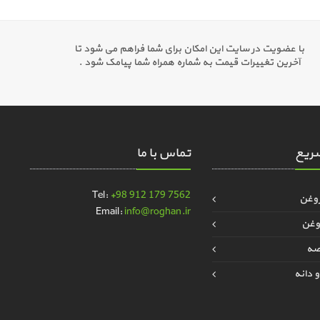
با عضویت در سایت این امکان برای شما فراهم می شود تا
آخرین تغییرات قیمت به شماره همراه شما پیامک شود .
ریع
تماس با ما
Tel:
+98 912 179 7562
روغن
Email:
info@roghan.ir
وغن
قصه
 دانه