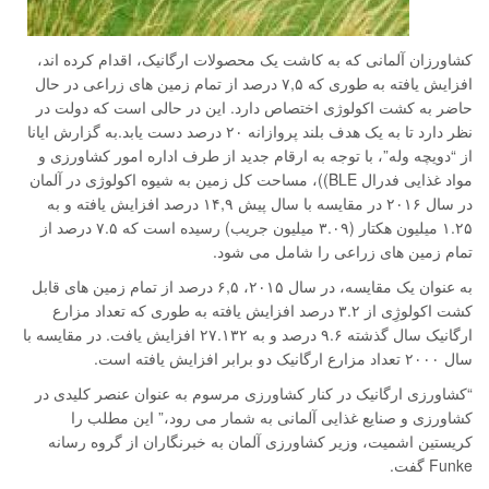
کشاورزان آلمانی که به کاشت یک محصولات ارگانیک، اقدام کرده اند،
افزایش یافته به طوری که ۷,۵ درصد از تمام زمین های زراعی در حال
حاضر به کشت اکولوژی اختصاص دارد. این در حالی است که دولت در
نظر دارد تا به یک هدف بلند پروازانه ۲۰ درصد دست یابد.به گزارش ایانا
از “دویچه وله”، با توجه به ارقام جدید از طرف اداره امور کشاورزی و
مواد غذایی فدرال BLE))، مساحت کل زمین به شیوه اکولوژی در آلمان
در سال ۲۰۱۶ در مقایسه با سال پیش ۱۴,۹ درصد افزایش یافته و به
۱.۲۵ میلیون هکتار (۳.۰۹ میلیون جریب) رسیده است که ۷.۵ درصد از
تمام زمین های زراعی را شامل می شود.
به عنوان یک مقایسه، در سال ۲۰۱۵، ۶,۵ درصد از تمام زمین های قابل
کشت اکولوژِی از ۳.۲ درصد افزایش یافته به طوری که تعداد مزارع
ارگانیک سال گذشته ۹.۶ درصد و به ۲۷.۱۳۲ افزایش یافت. در مقایسه با
سال ۲۰۰۰ تعداد مزارع ارگانیک دو برابر افزایش یافته است.
“کشاورزی ارگانیک در کنار کشاورزی مرسوم به عنوان عنصر کلیدی در
کشاورزی و صنایع غذایی آلمانی به شمار می رود،” این مطلب را
کریستین اشمیت، وزیر کشاورزی آلمان به خبرنگاران از گروه رسانه
Funke گفت.