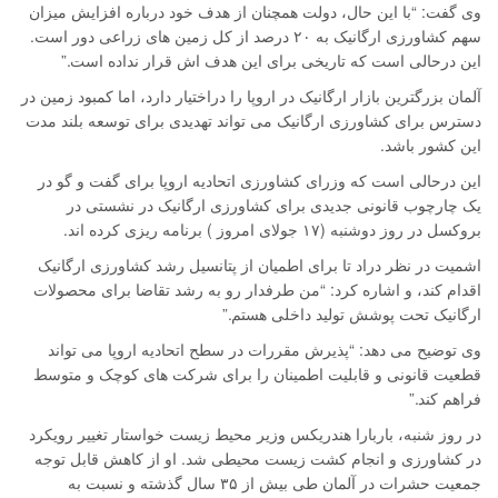
وی گفت: “با این حال، دولت همچنان از هدف خود درباره افزایش میزان
سهم کشاورزی ارگانیک به ۲۰ درصد از کل زمین های زراعی دور است.
این درحالی است که تاریخی برای این هدف اش قرار نداده است.”
آلمان بزرگترین بازار ارگانیک در اروپا را دراختیار دارد، اما کمبود زمین در
دسترس برای کشاورزی ارگانیک می تواند تهدیدی برای توسعه بلند مدت
این کشور باشد.
این درحالی است که وزرای کشاورزی اتحادیه اروپا برای گفت و گو در
یک چارچوب قانونی جدیدی برای کشاورزی ارگانیک در نشستی در
بروکسل در روز دوشنبه (۱۷ جولای امروز ) برنامه ریزی کرده اند.
اشمیت در نظر دراد تا برای اطمیان از پتانسیل رشد کشاورزی ارگانیک
اقدام کند، و اشاره کرد: “من طرفدار رو به رشد تقاضا برای محصولات
ارگانیک تحت پوشش تولید داخلی هستم.”
وی توضیح می دهد: “پذیرش مقررات در سطح اتحادیه اروپا می تواند
قطعیت قانونی و قابلیت اطمینان را برای شرکت های کوچک و متوسط ​​
فراهم کند.”
در روز شنبه، باربارا هندریکس وزیر محیط زیست خواستار تغییر رویکرد
در کشاورزی و انجام کشت زیست محیطی شد. او از کاهش قابل توجه
جمعیت حشرات در آلمان طی بیش از ۳۵ سال گذشته و نسبت به