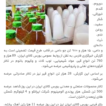
دوروم،
گندم
خوراکی،
شکر
سفید،
روغن
خام،
ذرت
دانه‌ای
و دامی، ۱۵ هزار و ۹۸۰ تن جو دامی در قالب طرح قیمت تضمینی است.به
گزارش خبرگزاری فارس به نقل از روابط عمومی بورس کالای ایران، 89 هزار و
760 تن انواع قیر، مواد شیمیایی، لوب کات و وکیوم باتوم در تالار
فرآورده‌های نفتی و پتروشیمی عرضه می‌شود.
بر اساس این گزارش، 28 هزار تن انواع قیر نیز در تالار صادراتی عرضه
می‌شود.
تالار محصولات صنعتی و معدنی بورس کالای ایران در این روز شاهد عرضه
500 تن شمش هزار پوندی آلومینیوم شرکت ایرالکو و 4 کیلوگرم شمش
طلای زرمعدن اختران است.
بازار فرعی بورس کالای ایران نیز در این روز عرضه 11 هزا رتن آهک پخته،