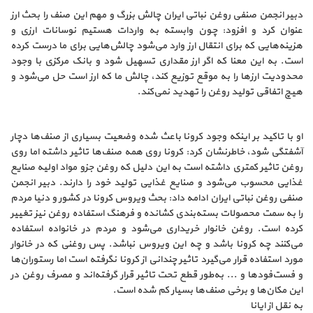
دبیر انجمن صنفی روغن نباتی ایران چالش بزرگ و مهم این صنف را بحث ارز
عنوان کرد و افزود: چون وابسته به واردات هستیم نوسانات ارزی و
هزینه‌هایی که برای انتقال ارز وارد می‌شود چالش‌هایی برای ما درست کرده
است. به این معنا که اگر ارز مقداری تسهیل شود و بانک مرکزی با وجود
محدودیت ارزها را به موقع توزیع کند، چالش ما که ارز است حل می‌شود و
هیچ اتفاقی تولید روغن را تهدید نمی‌کند.
او با تاکید بر اینکه وجود کرونا باعث شده وضعیت بسیاری از صنف‌ها دچار
آشفتگی شود، خاطرنشان کرد: کرونا روی همه صنف‌ها تاثیر داشته اما روی
روغن تاثیر کمتری داشته است به این دلیل که روغن جزو مواد اولیه صنایع
غذایی محسوب می‌شود و صنایع غذایی تولید خود را دارند. دبیر انجمن
صنفی روغن نباتی ایران ادامه داد: بحث ویروس کرونا در کشور و دنیا مردم
را به سمت محصولات بسته‌بندی کشانده و فرهنگ استفاده روغن نیز تغییر
کرده است. روغن خانوار خریداری می‌شود و مردم در خانواده استفاده
می‌کنند چه کرونا باشد و چه این ویروس نباشد. پس روغنی که در خانوار
مورد استفاده قرار می‌گیرد تاثیر چندانی از کرونا نگرفته است اما رستوران‌ها
و فست‌فود‌ها و ... به‌طور قطع تحت تاثیر قرار گرفته‌اند و مصرف روغن در
این مکان‌ها و برخی صنف‌ها بسیار کم شده است.
به نقل از ایانا