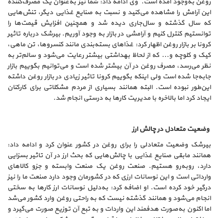
روغن به‌وجود آمده است. وی ادامه داد: شما نیز به‌عنوان یک مصرف‌کننده
این آرامش را مشاهده می‌کنید و نسبت به صنایع غذایی دیگر، تنش‌هایی
که سال گذشته و سال‌جاری دیده شد و همچنین افزایش قیمت‌ها را
توانستیم کنترل کنیم و آرامشی در بازار به وجود آوریم. بیرشک درباره تاثیر
کرونا بر بازار روغن اظهار کرد: غذاهای بسته‌بندی مانند کنسروها، تن ماهی،
کیک و کلوچه و... که از لحاظ بهداشتی بیشتر رعایت می‌شود و سالم‌تر به
نظر می‌رسد، مصرف روغن در آن بیشتر شده است و می‌توانیم بگوییم بازار
جابه‌جا شده است ولی اینکه بگوییم کرونا تاثیر زیادی در بازار روغن داشته
این‌طور نبوده است. البته همانند بسیاری از مردم مشکلاتی برای کارکنان
ایجاد کرد اما بالاخره با مدیریت کارها به درستی انجام شد.
وضعیت متعادل در چالش ارز
بیرشک وضعیت متعادلی را برای روغن در کشور عنوان کرد و ادامه داد:
همانند مابقی صنایع غذایی با چالش‌هایی که بحث ارز در آن تاثیر بسزایی
دارد، روبه‌رو هستیم. صنعت روغن یک صنعت وابسته و جزو کالاهای
وارداتی است و این نوسانات ارزی که در کشورمان وجود دارد صنعت ما را نیز
درگیر خود کرده است. او اضافه کرد: به‌دلیل نوسانات ارز کارها به سختی
انجام می‌شود و همانند گذشته نیست که به راحتی روغن وارد کشور می‌شد
اما اکنون به‌صورت هدفمند این واردات و به تبع آن توزیع صورت می‌گیرد و